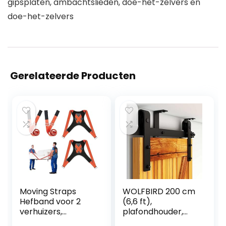
gipsplaten, ambachtslieden, doe-het-zelvers en
doe-het-zelvers
Gerelateerde Producten
Moving Straps
WOLFBIRD 200 cm
Hefband voor 2
(6,6 ft),
verhuizers,
plafondhouder,
verstelbaar
railsysteem voor