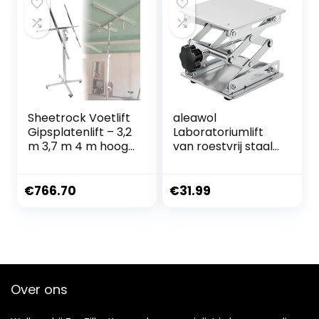
Verplaatsing
Sheetrock Voetlift
aleawol
Gipsplatenlift – 3,2
Laboratoriumlift
m 3,7 m 4 m hoog
van roestvrij staal,
In hoogte
200 x 200 mm,
verstelbaar
laboratorium-
Gipsplatenlift –
schaarlift, heftafel,
€
766.70
€
31.99
Opvouwbaar
laboratoriumstand
Rollend
aard, schaarlift,
Lifterpaneel voor
laboratorium,
gipsplaten
hefplatform,
gipsplaat (H
hoogtebereik van
4m/13.1ft+Telesco
85 mm tot 280
Over ons
pic Arm)
mm,
draagvermogen 15
kg